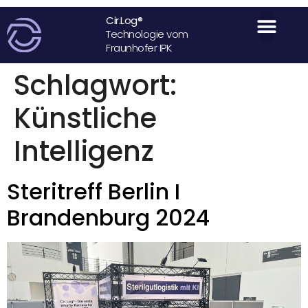
Cir.Log®
Technologie vom
Fraunhofer IPK
Schlagwort:
Künstliche
Intelligenz
Steritreff Berlin I
Brandenburg 2024