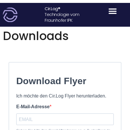
Cir.Log®
Technologie vom
Fraunhofer IPK
Termin buc
Downloads