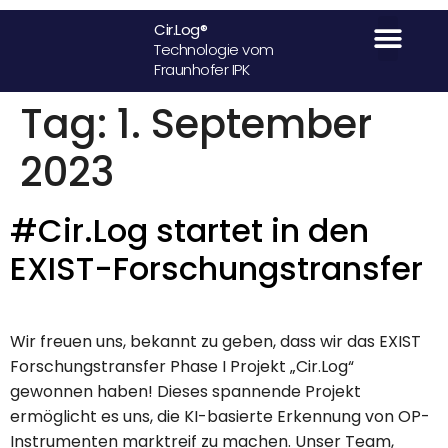
Cir.Log®
Technologie vom
Fraunhofer IPK
Termin buc
Tag:
1. September
2023
#Cir.Log startet in den
EXIST-Forschungstransfer
Wir freuen uns, bekannt zu geben, dass wir das EXIST
Forschungstransfer Phase I Projekt „Cir.Log“
gewonnen haben! Dieses spannende Projekt
ermöglicht es uns, die KI-basierte Erkennung von OP-
Instrumenten marktreif zu machen. Unser Team,